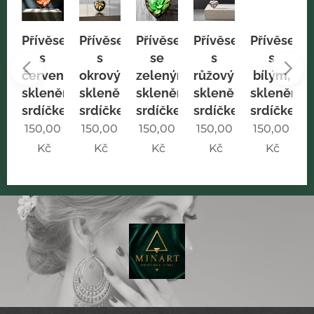
sek
Přívěsek
Přívěsek
Přívěsek
Přívěsek
Přívěsek
s
s
se
s
s
vým,
červeným,
okrovým,
zeleným,
růžovým,
bílým,
něným
skleněným
skleněným
skleněným
skleněným
skleněný
kem
srdíčkem
srdíčkem
srdíčkem
srdíčkem
srdíčkem
0
150,00
150,00
150,00
150,00
150,00
Kč
Kč
Kč
Kč
Kč