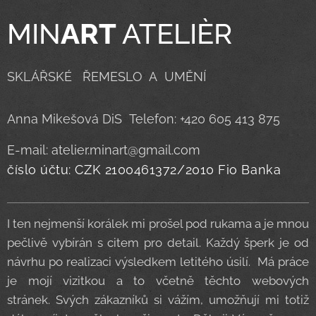
MIN
ART
ATELIÈR
SKLÁŘSKÉ ŘEMESLO A UMĚNÍ
Anna Mikešová DiS Telefon: +420 605 413 875
E-mail: atelier.minart@gmail.com
číslo účtu: CZK 2100461372/2010 Fio Banka
I ten nejmenší korálek mi prošel pod rukama a je mnou
pečlivě vybírán s citem pro detail. Každý šperk je od
návrhu po realizaci výsledkem letitého úsilí. Má práce
je mojí vizitkou a to včetně těchto webových
stránek. Svých zákazníků si vážím, umožňují mi totiž