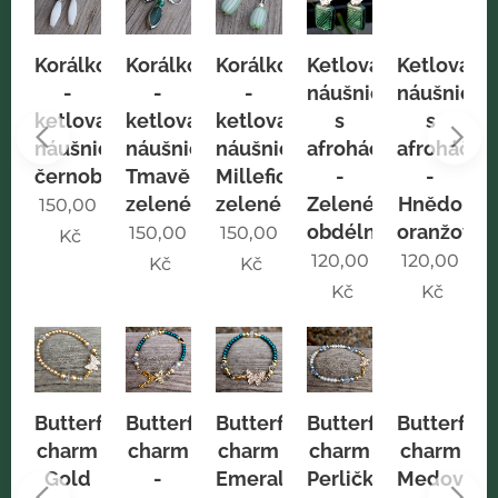
ice
Korálkové
Korálkové
Korálkové
Ketlované
Ketlované
iori
-
-
-
náušnice
náušnice
M
ketlované
ketlované
ketlované
s
s
ené
náušnice
náušnice
náušnice
afroháčky
afroháčky
eko
černobílé
Tmavě
Millefiori
-
-
m
zelené
zelené
Zelené
Hnědo
150,00
obdélníčky
oranžové
0
150,00
150,00
Kč
120,00
120,00
Kč
Kč
Kč
Kč
rfly
Butterfly
Butterfly
Butterfly
Butterfly
Butterfly
B
m
charm
charm
charm
charm
charm
ý
Gold
-
Emerald
Perlička
Medový