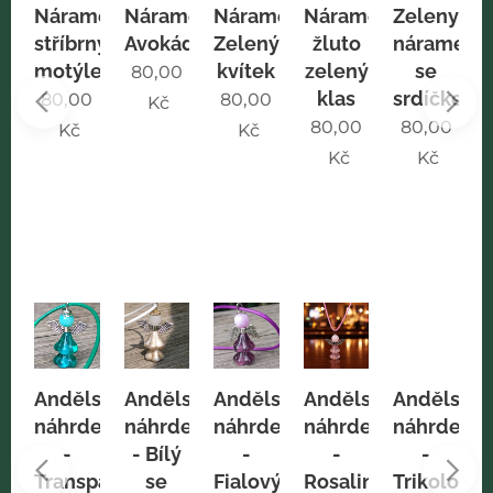
mek
Náramek
Náramek
Náramek
Náramek
Zeleny
vý
stříbrný
Avokádo
Zelený
žluto
náramek
ek
motýlek
kvítek
zelený
se
80,00
klas
srdíčkem
0
80,00
80,00
Kč
80,00
80,00
Kč
Kč
Kč
Kč
ský
Andělský
Andělský
Andělský
Andělský
Andělský
elník
náhrdelník
náhrdelník
náhrdelník
náhrdelník
náhrdelní
-
- Bílý
-
-
-
vě
Transparentní
se
Fialový
Rosaline
Trikolora