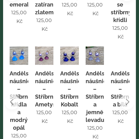
emerald
zatíraným
se
125,00
125,00
zlatem
stříbrnými
0
125,00
Kč
Kč
křídli
125,00
Kč
125,00
Kč
Kč
Andělské
Andělské
Andělské
Andělské
Andělské
íčci
náušnice
náušnice
náušnice
náušnice
náušnice
–
–
–
–
–
S
rnými
Stříbrná
Stříbrná
Stříbrný
Stříbrná
Stříbrná
y
křídla
Ametyst
Kobalt
a
a bílá
a
jemně
0
125,00
125,00
125,00
modrý
levadulová
Kč
Kč
Kč
opál
125,00
0
125,00
Kč