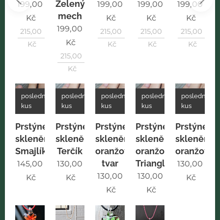
Zelený
0
199,00
199,00
199,00
199,00
mech
Kč
Kč
Kč
Kč
199,00
0
215,00
215,00
215,00
215,00
Kč
Kč
Kč
Kč
Kč
215,00
Kč
poslední
poslední
poslední
poslední
poslední
kus
kus
kus
kus
kus
Prstýnek
Prstýnek
Prstýnek
Prstýnek
Prstýnek
skleněný
skleněný
skleněný
skleněný
skleněný
Smajlík
Terčík
oranžový
oranžový
oranžový
tvar
Triangle
145,00
130,00
130,00
130,00
130,00
Kč
Kč
Kč
Kč
Kč