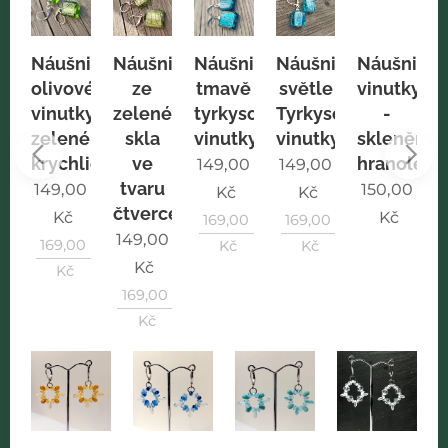
ice
Náušnice
Náušnice
Náušnice
Náušnice
Náušnice
vově
olivové
ze
tmavě
světle
vinutky
é
vinutky
zeleného
tyrkysové
Tyrkysové
-
ličky
zelené
skla
vinutky
vinutky
skleněný
krychličky
ve
hranolek
0
149,00
149,00
tvaru
149,00
150,00
Kč
Kč
čtverce
Kč
Kč
0
169,00
169,00
149,00
169,00
Kč
Kč
Kč
Kč
169,00
Kč