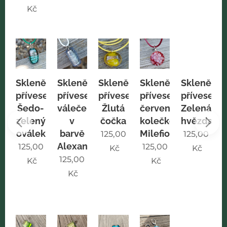
Kč
sek
Skleněný
Skleněný
Skleněný
Skleněný
Skleněný
přívesek
přívesek
přívesek
přívesek
přívesek
Šedo-
váleček
Žlutá
červené
Zelená
omodrý
zelený
v
čočka
kolečko
hvězda
oválek
barvě
Milefiori
0
125,00
125,00
Alexandridu
125,00
125,00
Kč
Kč
125,00
Kč
Kč
Kč