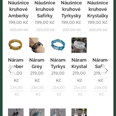
Náušnice
Náušnice
Náušnice
Náušnice
kruhové
kruhové
kruhové
kruhové
Amberky
Safírky
Tyrkysky
Krystalky
199,00
Kč
199,00
Kč
199,00
Kč
199,00
Kč
220,00
Kč
220,00
Kč
220,00
Kč
220,00
Kč
Náramek
mek
Náramek
Náramek
Náramek
Náramek
Amber
a
Grey
Tyrkys
Krystal
Safír
219,00
0
219,00
219,00
219,00
219,00
Kč
Kč
Kč
Kč
Kč
234,00
0
234,00
234,00
234,00
234,00
Kč
Kč
Kč
Kč
Kč