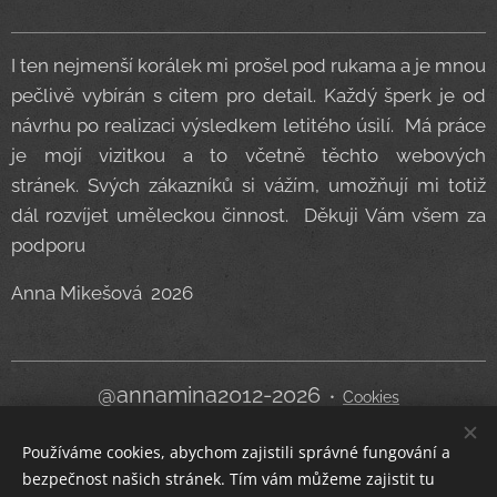
I ten nejmenší korálek mi prošel pod rukama a je mnou
pečlivě vybírán s citem pro detail. Každý šperk je od
návrhu po realizaci výsledkem letitého úsilí. Má práce
je mojí vizitkou a to včetně těchto webových
stránek. Svých zákazníků si vážím, umožňují mi totiž
dál rozvíjet uměleckou činnost. Děkuji Vám všem za
podporu
Anna Mikešová 2026
@annamina2012-2026
Cookies
Používáme cookies, abychom zajistili správné fungování a
Jazyky
bezpečnost našich stránek. Tím vám můžeme zajistit tu
Čeština
English