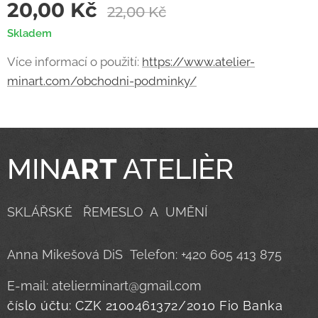
20,00
Kč
22,00
Kč
Skladem
Více informací o použití:
https://www.atelier-
minart.com/obchodni-podminky/
MIN
ART
ATELIÈR
SKLÁŘSKÉ ŘEMESLO A UMĚNÍ
Anna Mikešová DiS Telefon: +420 605 413 875
E-mail: atelier.minart@gmail.com
číslo účtu: CZK 2100461372/2010 Fio Banka