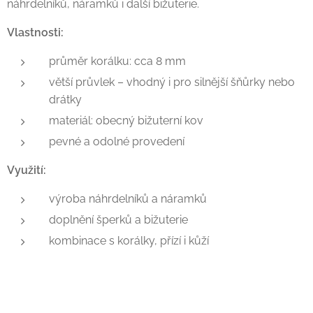
náhrdelníků, náramků i další bižuterie.
Vlastnosti:
průměr korálku: cca 8 mm
větší průvlek – vhodný i pro silnější šňůrky nebo
drátky
materiál: obecný bižuterní kov
pevné a odolné provedení
Využití:
výroba náhrdelníků a náramků
doplnění šperků a bižuterie
kombinace s korálky, přízí i kůží