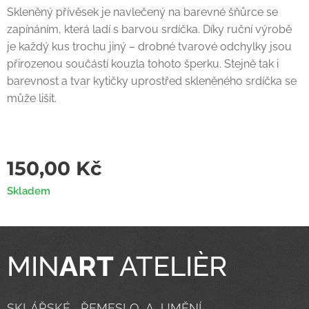
Skleněný přívěsek je navlečený na barevné šňůrce se
zapínáním, která ladí s barvou srdíčka. Díky ruční výrobě
je každý kus trochu jiný – drobné tvarové odchylky jsou
přirozenou součástí kouzla tohoto šperku. Stejně tak i
barevnost a tvar kytičky uprostřed skleněného srdíčka se
může lišit.
150,00
Kč
Skladem
MIN
ART
ATELIÈR
SKLÁŘSKÉ ŘEMESLO A UMĚNÍ