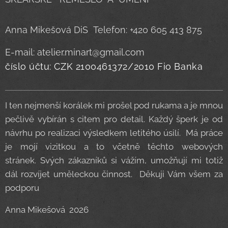
Anna Mikešová DiS Telefon: +420 605 413 875
E-mail: atelier.minart@gmail.com
číslo účtu: CZK 2100461372/2010 Fio Banka
I ten nejmenší korálek mi prošel pod rukama a je mnou
pečlivě vybírán s citem pro detail. Každý šperk je od
návrhu po realizaci výsledkem letitého úsilí. Má práce
je mojí vizitkou a to včetně těchto webových
stránek. Svých zákazníků si vážím, umožňují mi totiž
dál rozvíjet uměleckou činnost. Děkuji Vám všem za
podporu
Anna Mikešová 2026