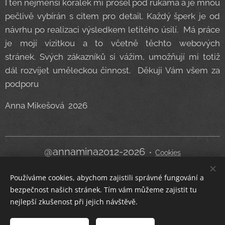
I ten nejmenší korálek mi prošel pod rukama a je mnou
pečlivě vybírán s citem pro detail. Každý šperk je od
návrhu po realizaci výsledkem letitého úsilí. Má práce
je mojí vizitkou a to včetně těchto webových
stránek. Svých zákazníků si vážím, umožňují mi totiž
dál rozvíjet uměleckou činnost. Děkuji Vám všem za
podporu
Anna Mikešová 2026
@annamina2012-2026
Cookies
Používáme cookies, abychom zajistili správné fungování a
Jazyky
bezpečnost našich stránek. Tím vám můžeme zajistit tu
Čeština
English
nejlepší zkušenost při jejich návštěvě.