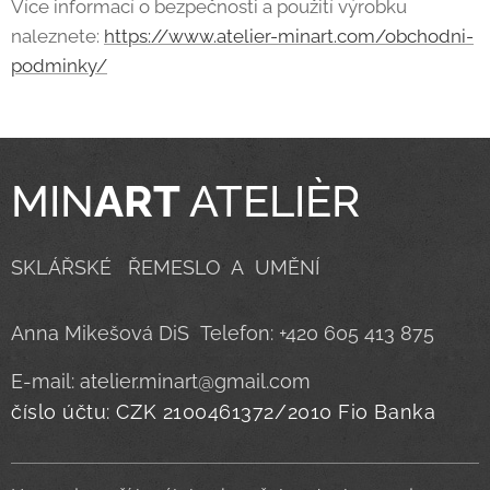
Více informací o bezpečnosti a použití výrobku
naleznete:
https://www.atelier-minart.com/obchodni-
podminky/
MIN
ART
ATELIÈR
SKLÁŘSKÉ ŘEMESLO A UMĚNÍ
Anna Mikešová DiS Telefon: +420 605 413 875
E-mail: atelier.minart@gmail.com
číslo účtu: CZK 2100461372/2010 Fio Banka