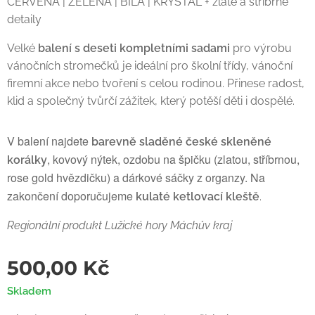
ČERVENÁ | ZELENÁ | BÍLÁ | KRYSTAL + zlaté a stříbrné
detaily
Velké
balení s deseti kompletními sadami
pro výrobu
vánočních stromečků je ideální pro školní třídy, vánoční
firemní akce nebo tvoření s celou rodinou. Přinese radost,
klid a společný tvůrčí zážitek, který potěší děti i dospělé.
V balení najdete
barevně sladěné české skleněné
, kovový nýtek, ozdobu na špičku (zlatou, stříbrnou,
korálky
rose gold hvězdičku) a dárkové sáčky z organzy. Na
zakončení doporučujeme
kulaté ketlovací kleště
.
Regionální produkt Lužické hory Máchův kraj
500,00
Kč
Skladem