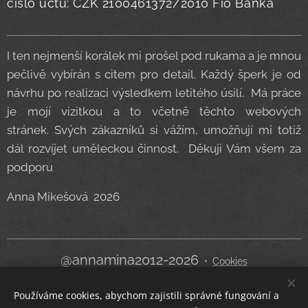
číslo účtu: CZK 2100461372/2010 Fio Banka
I ten nejmenší korálek mi prošel pod rukama a je mnou
pečlivě vybírán s citem pro detail. Každý šperk je od
návrhu po realizaci výsledkem letitého úsilí. Má práce
je mojí vizitkou a to včetně těchto webových
stránek. Svých zákazníků si vážím, umožňují mi totiž
dál rozvíjet uměleckou činnost. Děkuji Vám všem za
podporu
Anna Mikešová 2026
@annamina2012-2026
Cookies
Používáme cookies, abychom zajistili správné fungování a
Jazyky