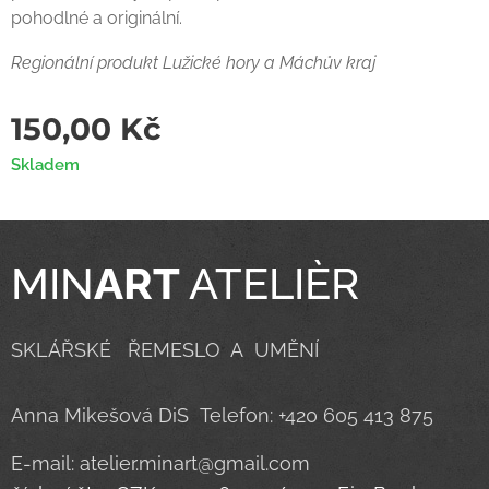
pohodlné a originální.
Regionální produkt Lužické hory a Máchův kraj
150,00
Kč
Skladem
MIN
ART
ATELIÈR
SKLÁŘSKÉ ŘEMESLO A UMĚNÍ
Anna Mikešová DiS Telefon: +420 605 413 875
E-mail: atelier.minart@gmail.com