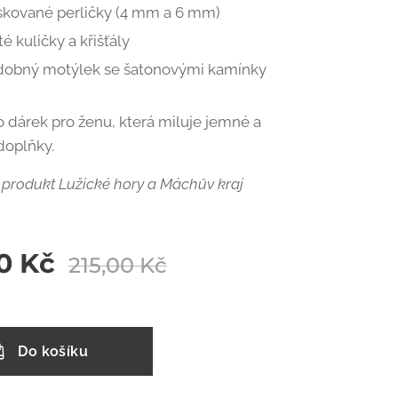
skované perličky (4 mm a 6 mm)
té kuličky a křišťály
dobný motýlek se šatonovými kamínky
ko dárek pro ženu, která miluje jemné a
doplňky.
 produkt Lužické hory a Máchův kraj
0
Kč
215,00
Kč
Do košíku