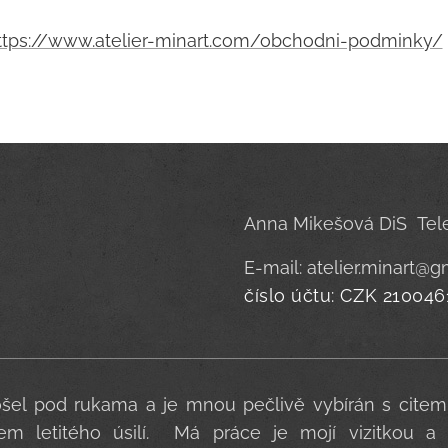
ttps://www.atelier-minart.com/obchodni-podminky/
Anna Mikešová DiS Tele
E-mail: atelier.minart@
číslo účtu: CZK 21004
ošel pod rukama a je mnou pečlivě vybírán s citem 
kem letitého úsilí. Má práce je mojí vizitkou 