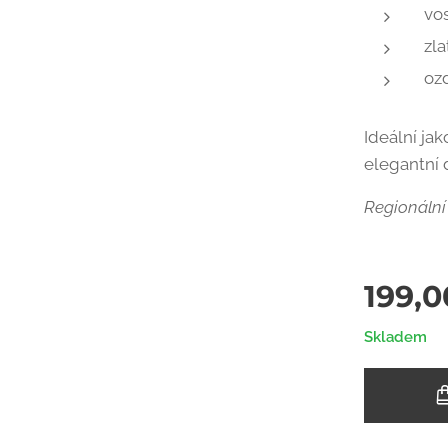
vo
zla
oz
Ideální ja
elegantní 
Regionální
199,0
Skladem