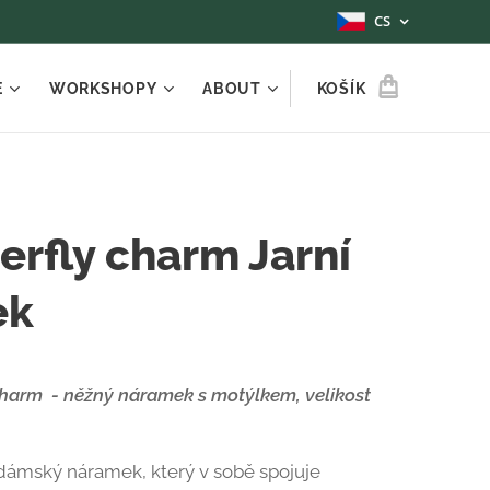
CS
E
WORKSHOPY
ABOUT
KOŠÍK
erfly charm Jarní
ek
Charm - něžný náramek s motýlkem, velikost
dámský náramek, který v sobě spojuje