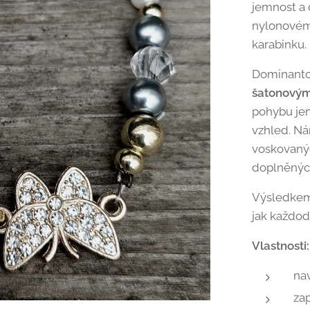
jemnost a 
nylonovém
karabinku.
Dominanto
šatonovým
pohybu jem
vzhled. Ná
voskovanýc
doplněných
Výsledkem 
jak každode
Vlastnosti:
na
zap