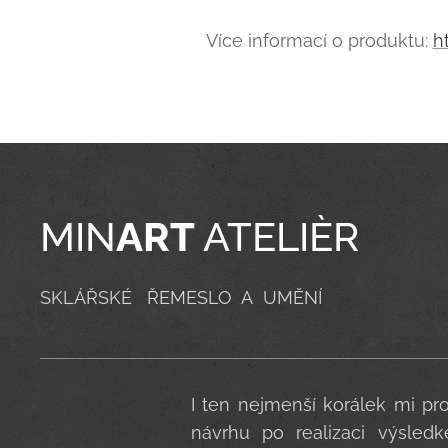
Více informací o produktu:
h
MIN
ART
ATELIÈR
SKLÁŘSKÉ ŘEMESLO A UMĚNÍ
I ten nejmenší korálek mi pr
návrhu po realizaci výsled