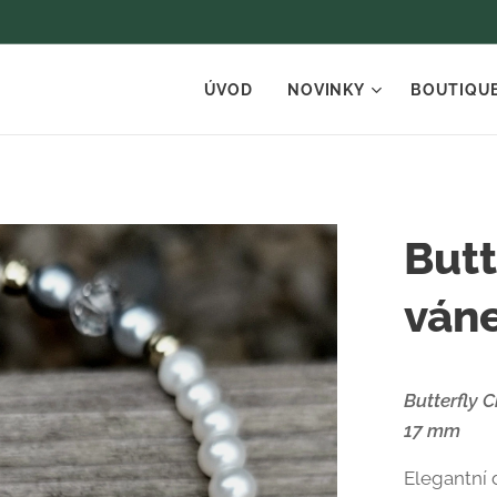
ÚVOD
NOVINKY
BOUTIQU
Butt
ván
Butterfly 
17 mm
Elegantní 