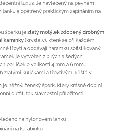
decentní luxus. Je navlečený na pevném
 lanku a opatřený praktickým zapínáním na
u šperku je
zlatý motýlek zdobený drobnými
i kamínky
(krystaly), které se při každém
ně třpytí a dodávají náramku sofistikovaný
ramek je vytvořen z bílých a šedých
h perliček o velikosti 4 mm a 6 mm,
 zlatými kuličkami a třpytivými křišťály.
je něžný, ženský šperk, který krásně doplní
nní outfit, tak slavnostní příležitosti.
vlečeno na nylonovém lanku
ínání na karabinku