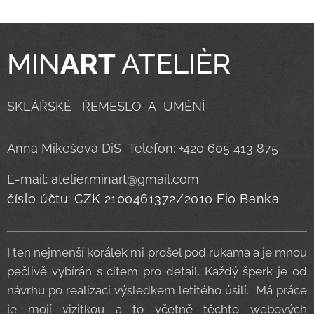
MIN
ART
ATELIÈR
SKLÁŘSKÉ ŘEMESLO A UMĚNÍ
Anna Mikešová DiS Telefon: +420 605 413 875
E-mail: atelier.minart@gmail.com
číslo účtu: CZK 2100461372/2010 Fio Banka
I ten nejmenší korálek mi prošel pod rukama a je mnou
pečlivě vybírán s citem pro detail. Každý šperk je od
návrhu po realizaci výsledkem letitého úsilí. Má práce
je mojí vizitkou a to včetně těchto webových