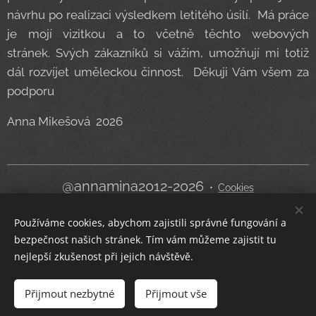
návrhu po realizaci výsledkem letitého úsilí. Má práce
je mojí vizitkou a to včetně těchto webových
stránek. Svých zákazníků si vážím, umožňují mi totiž
dál rozvíjet uměleckou činnost. Děkuji Vám všem za
podporu
Anna Mikešová 2026
@annamina2012-2026
Cookies
Používáme cookies, abychom zajistili správné fungování a
Jazyky
bezpečnost našich stránek. Tím vám můžeme zajistit tu
Čeština
English
nejlepší zkušenost při jejich návštěvě.
Do košíku
Přijmout nezbytné
Přijmout vše