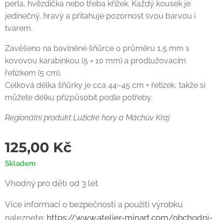
perla, hvězdička nebo třeba křížek. Každý kousek je
jedinečný, hravý a přitahuje pozornost svou barvou i
tvarem.
Zavěšeno na bavlněné šňůrce o průměru 1,5 mm s
kovovou karabinkou (5 × 10 mm) a prodlužovacím
řetízkem (5 cm).
Celková délka šňůrky je cca 44–45 cm + řetízek, takže si
můžete délku přizpůsobit podle potřeby.
Regionální produkt Lužické hory a Máchův Kraj
125,00
Kč
Skladem
Vhodný pro děti od 3 let
Více informací o bezpečnosti a použití výrobku
naleznete:
https://www.atelier-minart.com/obchodni-