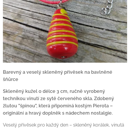
Barevný a veselý skleněný přívěsek na bavlněné
šňůrce
Skleněný kužel o délce 3 cm, ručně vyrobený
technikou vinutí ze sytě červeného skla. Zdobený
žlutou "špinou", která připomíná kostým Pierota –
originální a hravý doplněk s nádechem nostalgie.
Veselý přívěsek pro každý den – skleněný korálek, vinutá