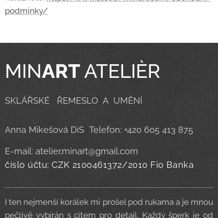
podminky/
MIN
ART
ATELIÈR
SKLÁŘSKÉ ŘEMESLO A UMĚNÍ
Anna Mikešová DiS Telefon: +420 605 413 875
E-mail: atelier.minart@gmail.com
číslo účtu: CZK 2100461372/2010 Fio Banka
I ten nejmenší korálek mi prošel pod rukama a je mnou
pečlivě vybírán s citem pro detail. Každý šperk je od